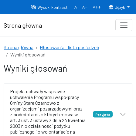
Przejdź do treści
Wysoki kontrast
Język
Normalny rozmiar czcionki
Rozmiar czcionki 150%
Rozmiar czcionki
Strona główna
Strona główna
Głosowania - lista posiedzeń
Wyniki głosowań
Wyniki głosowań
Projekt uchwały w sprawie
uchwalenia Programu współpracy
Gminy Stare Czarnowo z
organizacjami pozarządowymi oraz
z podmiotami, o których mowa w
Przyjęto
art. 3 ust. 3 ustawy z dnia 24 kwietnia
2003 r. o działalności pożytku
publicznego i o wolontariacie na