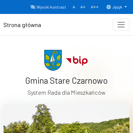
Przejdź do treści
Wysoki kontrast
Język
Normalny rozmiar czcionki
Rozmiar czcionki 150%
Rozmiar czcionki
Strona główna
Gmina Stare Czarnowo
System Rada dla Mieszkańców