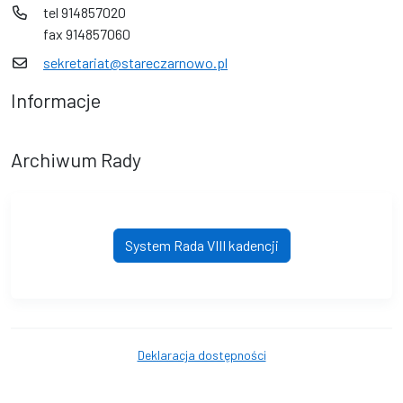
tel 914857020
fax 914857060
sekretariat@stareczarnowo.pl
Informacje
Archiwum Rady
System Rada VIII kadencji
Deklaracja dostępności
© Gmina Stare Czarnowo. © 2016 - 2026 Wszystkie prawa