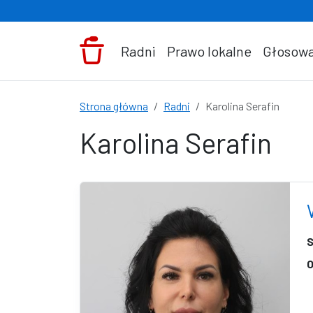
Przejdź do treści
Radni
Prawo lokalne
Głosowa
Strona główna
Radni
Karolina Serafin
Karolina Serafin
S
O