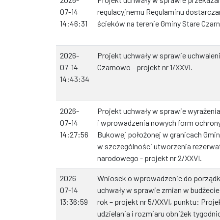
07-14
regulacyjnemu Regulaminu dostarcza
14:46:31
ścieków na terenie Gminy Stare Czarn
2026-
Projekt uchwały w sprawie uchwaleni
07-14
Czarnowo - projekt nr 1/XXVI.
14:43:34
2026-
Projekt uchwały w sprawie wyrażeni
07-14
i wprowadzenia nowych form ochrony
14:27:56
Bukowej położonej w granicach Gmin
w szczególności utworzenia rezerwat
narodowego - projekt nr 2/XXVI.
2026-
Wniosek o wprowadzenie do porządku
07-14
uchwały w sprawie zmian w budżecie
13:36:59
rok – projekt nr 5/XXVI, punktu: Pro
udzielania i rozmiaru obniżek tygo