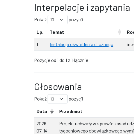
Interpelacje i zapytania
Pokaż
pozycji
Lp.
Temat
Ro
1
Instalacja oświetlenia ulicznego
int
Pozycje od 1 do 1 z 1 łącznie
Głosowania
Pokaż
pozycji
Data
Przedmiot
2026-
Projekt uchwały w sprawie zasad udzi
07-14
tygodniowego obowiązkowego wymia