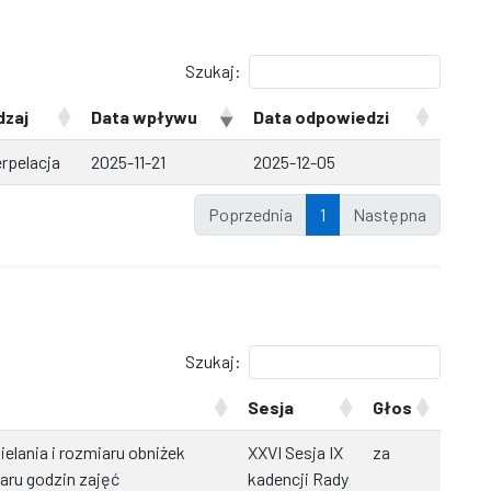
Szukaj:
dzaj
Data wpływu
Data odpowiedzi
erpelacja
2025-11-21
2025-12-05
Poprzednia
1
Następna
Szukaj:
Sesja
Głos
elania i rozmiaru obniżek
XXVI Sesja IX
za
ru godzin zajęć
kadencji Rady