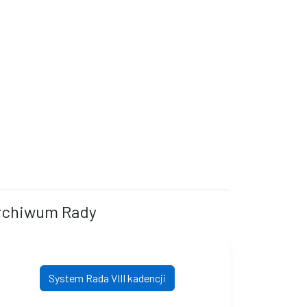
rchiwum Rady
System Rada VIII kadencji