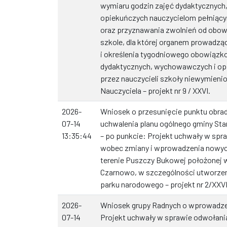
wymiaru godzin zajęć dydaktycznyc
opiekuńczych nauczycielom pełniąc
oraz przyznawania zwolnień od obowią
szkole, dla której organem prowadzą
i określenia tygodniowego obowiązk
dydaktycznych, wychowawczych i o
przez nauczycieli szkoły niewymienion
Nauczyciela – projekt nr 9 / XXVI.
2026-
Wniosek o przesunięcie punktu obrad
07-14
uchwalenia planu ogólnego gminy Star
13:35:44
– po punkcie: Projekt uchwały w spr
wobec zmiany i wprowadzenia nowych
terenie Puszczy Bukowej położonej w
Czarnowo, w szczególności utworzeni
parku narodowego – projekt nr 2/XXVI
2026-
Wniosek grupy Radnych o wprowadze
07-14
Projekt uchwały w sprawie odwołan