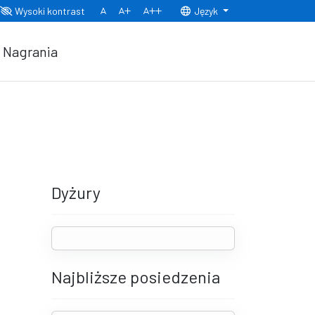
Wysoki kontrast
Język
Normalny rozmiar czcionki
Rozmiar czcionki 150%
Rozmiar czcionki 200%
Nagrania
Dyżury
Najbliższe posiedzenia