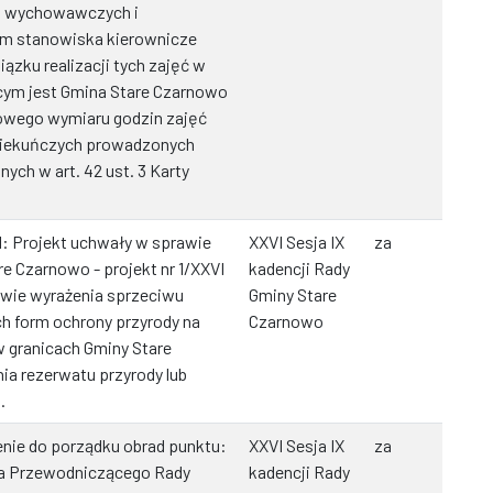
h, wychowawczych i
ym stanowiska kierownicze
zku realizacji tych zajęć w
cym jest Gmina Stare Czarnowo
owego wymiaru godzin zajęć
piekuńczych prowadzonych
ych w art. 42 ust. 3 Karty
: Projekt uchwały w sprawie
XXVI Sesja IX
za
e Czarnowo - projekt nr 1/XXVI
kadencji Rady
awie wyrażenia sprzeciwu
Gminy Stare
 form ochrony przyrody na
Czarnowo
 granicach Gminy Stare
a rezerwatu przyrody lub
.
nie do porządku obrad punktu:
XXVI Sesja IX
za
ia Przewodniczącego Rady
kadencji Rady