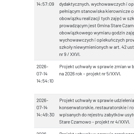
14:57:09
dydaktycznych, wychowawczych i op
pełniącym stanowiska kierownicze o
obowiązku realizacji tych zajęć w szk
prowadzącym jest Gmina Stare Czarn
obowiązkowego wymiaru godzin zaję
wychowawczych i opiekuńczych prow
szkoły niewymienionych w art. 42 ust.
nr 9 / XXVI.
2026-
Projekt uchwały w sprawie zmian w 
07-14
na 2026 rok – projekt nr 5/XXVI.
14:54:10
2026-
Projekt uchwały w sprawie udzielenia
07-14
konserwatorskie, restauratorskie i r
14:49:30
wpisanych do rejestru zabytków usyt
Stare Czarnowo - projekt nr 4/XXVI.
2026-
Projekt uchwały w sprawie przekaza