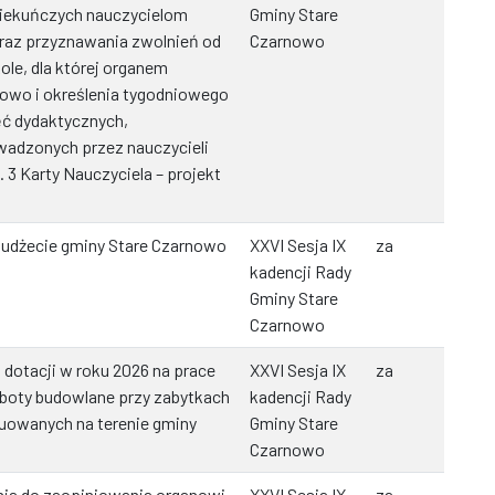
iekuńczych nauczycielom
Gminy Stare
raz przyznawania zwolnień od
Czarnowo
ole, dla której organem
owo i określenia tygodniowego
ć dydaktycznych,
adzonych przez nauczycieli
 3 Karty Nauczyciela – projekt
budżecie gminy Stare Czarnowo
XXVI Sesja IX
za
kadencji Rady
Gminy Stare
Czarnowo
 dotacji w roku 2026 na prace
XXVI Sesja IX
za
oboty budowlane przy zabytkach
kadencji Rady
uowanych na terenie gminy
Gminy Stare
Czarnowo
nia do zaopiniowania organowi
XXVI Sesja IX
za