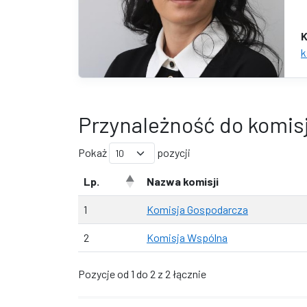
K
k
Przynależność do komisj
Pokaż
pozycji
Lp.
Nazwa komisji
1
Komisja Gospodarcza
2
Komisja Wspólna
Pozycje od 1 do 2 z 2 łącznie