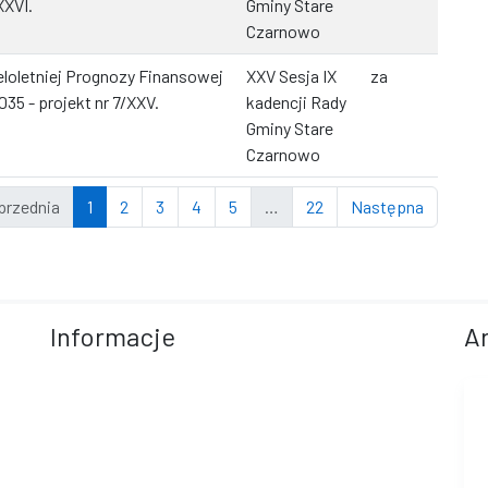
XXVI.
Gminy Stare
Czarnowo
loletniej Prognozy Finansowej
XXV Sesja IX
za
35 - projekt nr 7/XXV.
kadencji Rady
Gminy Stare
Czarnowo
przednia
1
2
3
4
5
…
22
Następna
Informacje
A