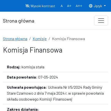
Przejdź do treści
Wysoki kontrast
Język
Normalny rozmiar czcionki
Rozmiar czcionki 150%
Rozmiar czcionki
Strona główna
Strona główna
Komisje
Komisja Finansowa
Komisja Finansowa
Rodzaj:
komisja stała
Data powołania:
07-05-2024
Uchwała powołująca:
Uchwała Nr I/5/2024 Rady Gminy
Stare Czarnowo z dnia 7 maja 2024 r. w sprawie powołania
składu osobowego Komisji Finansowej
Zakres działania: