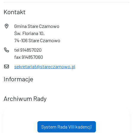
Kontakt
Gmina Stare Czarnowo
Św. Floriana 10,
74-106 Stare Czarnowo
tel 914857020
fax 914857060
sekretariat@stareczarnowo.pl
Informacje
Archiwum Rady
System Rada VIII kadencji