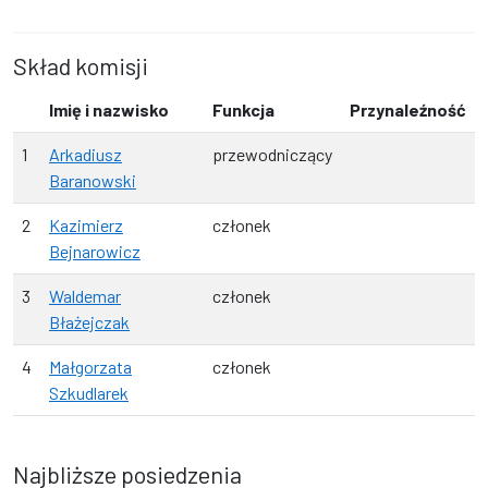
Skład komisji
Imię i nazwisko
Funkcja
Przynaleźność
1
Arkadiusz
przewodniczący
Baranowski
2
Kazimierz
członek
Bejnarowicz
3
Waldemar
członek
Błażejczak
4
Małgorzata
członek
Szkudlarek
Najbliższe posiedzenia